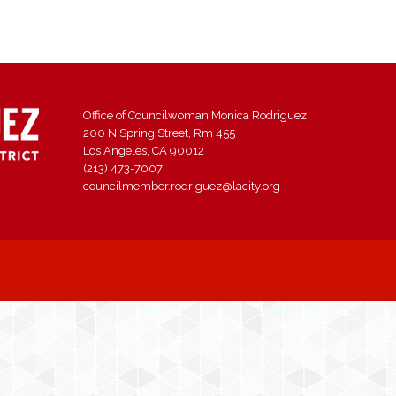
Office of Councilwoman Monica Rodriguez
200 N Spring Street, Rm 455
Los Angeles, CA 90012
(213) 473-7007
councilmember.rodriguez@lacity.org