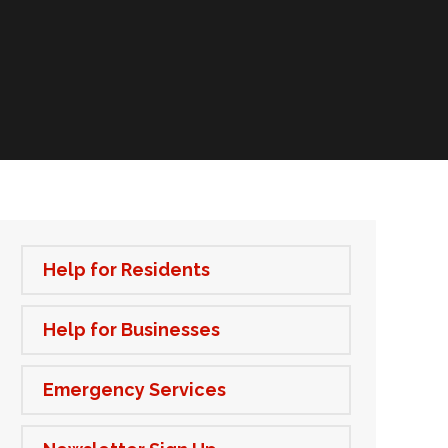
Help for Residents
Help for Businesses
Emergency Services