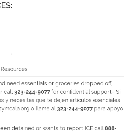
ES:
y Resources
and need essentials or groceries
dropped off,
r call
323-244-9077
for confidential support– Si
s y necesitas que te dejen artículos esenciales
@ymcala.org
o llame al
323-244-9077
para apoyo
een detained or wants to report ICE call
888-